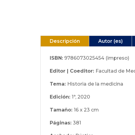
Descripción
Autor (es)
ISBN:
9786073025454 (impreso)
Editor | Coeditor:
Facultad de Me
Tema:
Historia de la medicina
Edición:
1ª, 2020
Tamaño:
16 x 23 cm
Páginas:
381