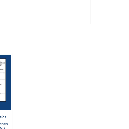
aída
iones
ogía